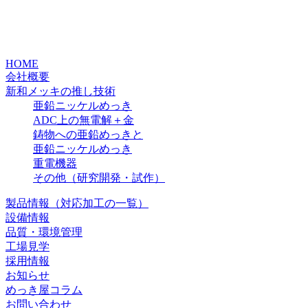
HOME
会社概要
新和メッキの推し技術
亜鉛ニッケルめっき
ADC上の無電解＋金
鋳物への亜鉛めっきと
亜鉛ニッケルめっき
重電機器
その他（研究開発・試作）
製品情報（対応加工の一覧）
設備情報
品質・環境管理
工場見学
採用情報
お知らせ
めっき屋コラム
お問い合わせ