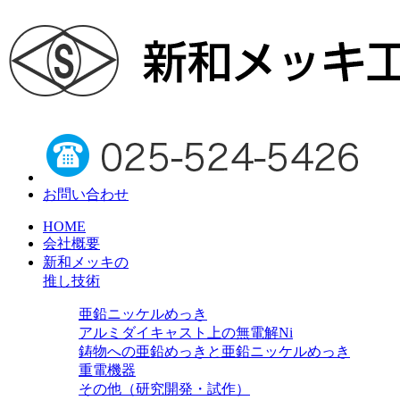
お問い合わせ
HOME
会社概要
新和メッキの
推し技術
亜鉛ニッケルめっき
アルミダイキャスト上の無電解Ni
鋳物への亜鉛めっきと亜鉛ニッケルめっき
重電機器
その他（研究開発・試作）