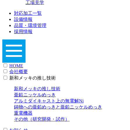
工場見学
対応加工一覧
設備情報
品質・環境管理
採用情報
HOME
会社概要
新和メッキの推し技術
新和メッキの推し技術
亜鉛ニッケルめっき
アルミダイキャスト上の無電解Ni
鋳物への亜鉛めっきと亜鉛ニッケルめっき
重電機器
その他（研究開発・試作）