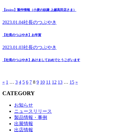
【iroiro】製作情報（小麦の奴隷 上越高田店さま）
2023.01.04
社長のつぶやき
【社長のつぶやき】お年賀
2023.01.03
社長のつぶやき
【社長のつぶやき】あけましておめでとうございます
«
1
…
3
4
5
6
7
8
9
10
11
12
13
…
15
»
CATEGORY
お知らせ
ニュースリリース
製品情報・事例
出展情報
出店情報