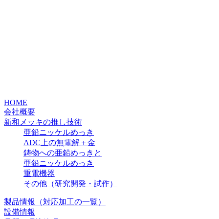
HOME
会社概要
新和メッキの推し技術
亜鉛ニッケルめっき
ADC上の無電解＋金
鋳物への亜鉛めっきと
亜鉛ニッケルめっき
重電機器
その他（研究開発・試作）
製品情報（対応加工の一覧）
設備情報