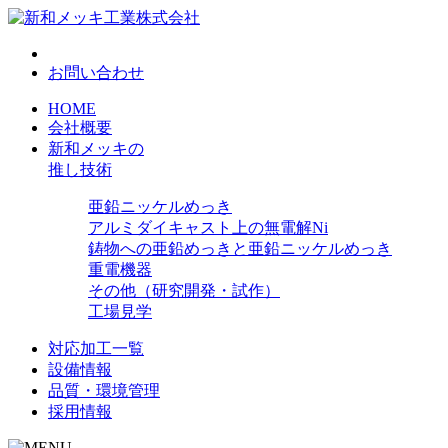
お問い合わせ
HOME
会社概要
新和メッキの
推し技術
亜鉛ニッケルめっき
アルミダイキャスト上の無電解Ni
鋳物への亜鉛めっきと亜鉛ニッケルめっき
重電機器
その他（研究開発・試作）
工場見学
対応加工一覧
設備情報
品質・環境管理
採用情報