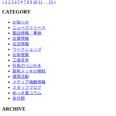
«
1
2
3
4
5
6
7
8
9
10
11
…
15
»
CATEGORY
お知らせ
ニュースリリース
製品情報・事例
出展情報
出店情報
ワークショップ
出前授業
工場見学
社長のつぶやき
新和メッキの挑戦
環境活動
メディア掲載情報
スタッフブログ
めっき屋コラム
未分類
ARCHIVE