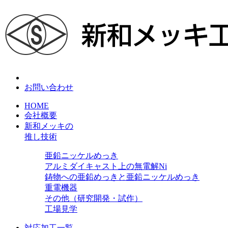
お問い合わせ
HOME
会社概要
新和メッキの
推し技術
亜鉛ニッケルめっき
アルミダイキャスト上の無電解Ni
鋳物への亜鉛めっきと亜鉛ニッケルめっき
重電機器
その他（研究開発・試作）
工場見学
対応加工一覧