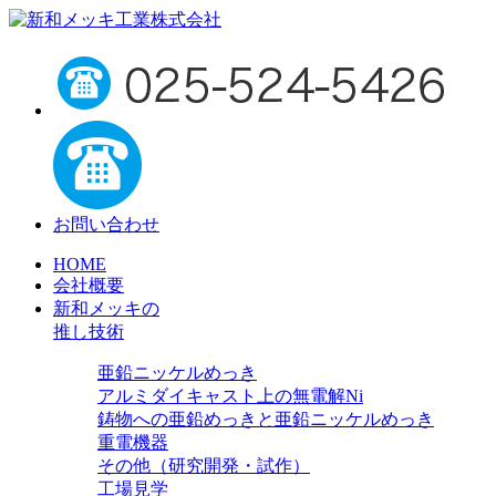
お問い合わせ
HOME
会社概要
新和メッキの
推し技術
亜鉛ニッケルめっき
アルミダイキャスト上の無電解Ni
鋳物への亜鉛めっきと亜鉛ニッケルめっき
重電機器
その他（研究開発・試作）
工場見学