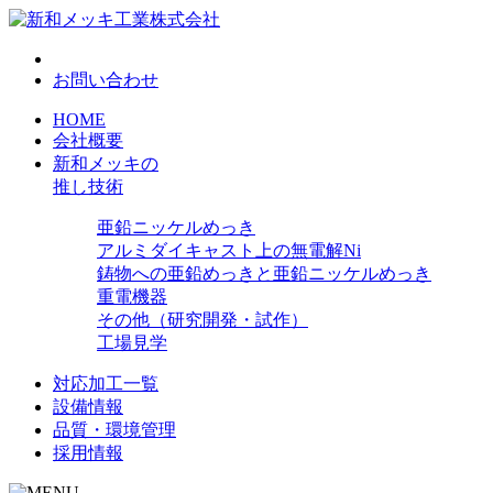
お問い合わせ
HOME
会社概要
新和メッキの
推し技術
亜鉛ニッケルめっき
アルミダイキャスト上の無電解Ni
鋳物への亜鉛めっきと亜鉛ニッケルめっき
重電機器
その他（研究開発・試作）
工場見学
対応加工一覧
設備情報
品質・環境管理
採用情報