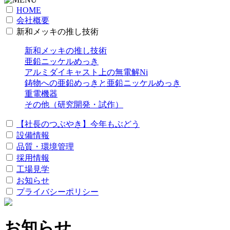
HOME
会社概要
新和メッキの推し技術
新和メッキの推し技術
亜鉛ニッケルめっき
アルミダイキャスト上の無電解Ni
鋳物への亜鉛めっきと亜鉛ニッケルめっき
重電機器
その他（研究開発・試作）
【社長のつぶやき】今年もぶどう
設備情報
品質・環境管理
採用情報
工場見学
お知らせ
プライバシーポリシー
お知らせ