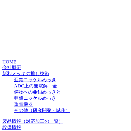
HOME
会社概要
新和メッキの推し技術
亜鉛ニッケルめっき
ADC上の無電解＋金
鋳物への亜鉛めっきと
亜鉛ニッケルめっき
重電機器
その他（研究開発・試作）
製品情報（対応加工の一覧）
設備情報