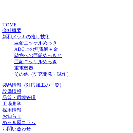
HOME
会社概要
新和メッキの推し技術
亜鉛ニッケルめっき
ADC上の無電解＋金
鋳物への亜鉛めっきと
亜鉛ニッケルめっき
重電機器
その他（研究開発・試作）
製品情報（対応加工の一覧）
設備情報
品質・環境管理
工場見学
採用情報
お知らせ
めっき屋コラム
お問い合わせ