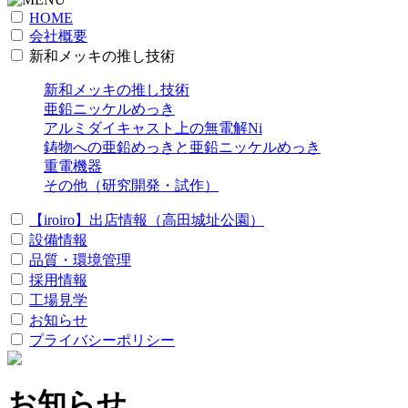
HOME
会社概要
新和メッキの推し技術
新和メッキの推し技術
亜鉛ニッケルめっき
アルミダイキャスト上の無電解Ni
鋳物への亜鉛めっきと亜鉛ニッケルめっき
重電機器
その他（研究開発・試作）
【iroiro】出店情報（高田城址公園）
設備情報
品質・環境管理
採用情報
工場見学
お知らせ
プライバシーポリシー
お知らせ