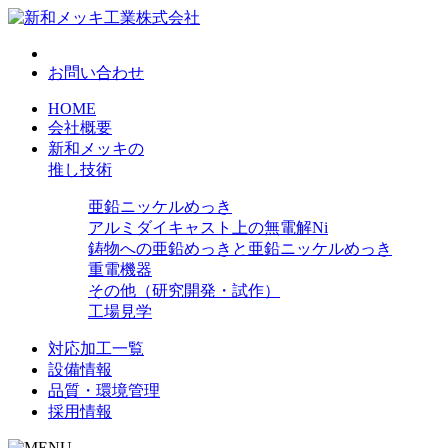
お問い合わせ
HOME
会社概要
新和メッキの
推し技術
亜鉛ニッケルめっき
アルミダイキャスト上の無電解Ni
鋳物への亜鉛めっきと亜鉛ニッケルめっき
重電機器
その他（研究開発・試作）
工場見学
対応加工一覧
設備情報
品質・環境管理
採用情報