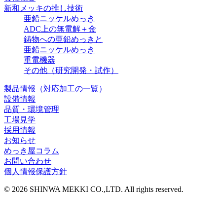
新和メッキの推し技術
亜鉛ニッケルめっき
ADC上の無電解＋金
鋳物への亜鉛めっきと
亜鉛ニッケルめっき
重電機器
その他（研究開発・試作）
製品情報（対応加工の一覧）
設備情報
品質・環境管理
工場見学
採用情報
お知らせ
めっき屋コラム
お問い合わせ
個人情報保護方針
© 2026 SHINWA MEKKI CO.,LTD. All rights reserved.