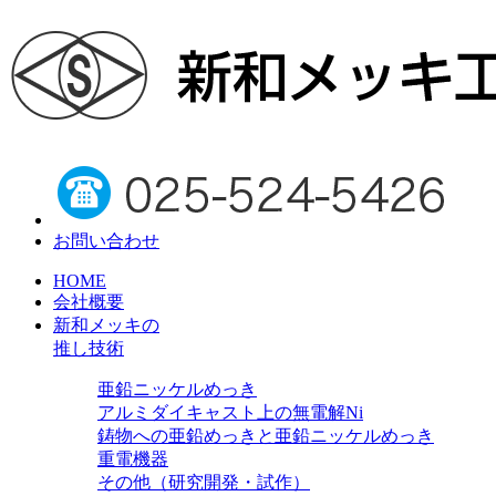
お問い合わせ
HOME
会社概要
新和メッキの
推し技術
亜鉛ニッケルめっき
アルミダイキャスト上の無電解Ni
鋳物への亜鉛めっきと亜鉛ニッケルめっき
重電機器
その他（研究開発・試作）