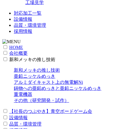
工場見学
対応加工一覧
設備情報
品質・環境管理
採用情報
HOME
会社概要
新和メッキの推し技術
新和メッキの推し技術
亜鉛ニッケルめっき
アルミダイキャスト上の無電解Ni
鋳物への亜鉛めっきと亜鉛ニッケルめっき
重電機器
その他（研究開発・試作）
【社長のつぶやき】青空ボードゲーム会
設備情報
品質・環境管理