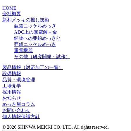
HOME
会社概要
新和メッキの推し技術
亜鉛ニッケルめっき
ADC上の無電解＋金
鋳物への亜鉛めっきと
亜鉛ニッケルめっき
重電機器
その他（研究開発・試作）
製品情報（対応加工の一覧）
設備情報
品質・環境管理
工場見学
採用情報
お知らせ
めっき屋コラム
お問い合わせ
個人情報保護方針
© 2026 SHINWA MEKKI CO.,LTD. All rights reserved.