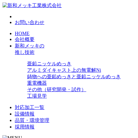
お問い合わせ
HOME
会社概要
新和メッキの
推し技術
亜鉛ニッケルめっき
アルミダイキャスト上の無電解Ni
鋳物への亜鉛めっきと亜鉛ニッケルめっき
重電機器
その他（研究開発・試作）
工場見学
対応加工一覧
設備情報
品質・環境管理
採用情報