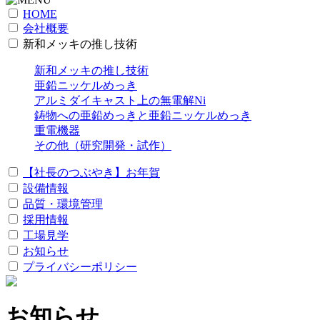
HOME
会社概要
新和メッキの推し技術
新和メッキの推し技術
亜鉛ニッケルめっき
アルミダイキャスト上の無電解Ni
鋳物への亜鉛めっきと亜鉛ニッケルめっき
重電機器
その他（研究開発・試作）
【社長のつぶやき】お年賀
設備情報
品質・環境管理
採用情報
工場見学
お知らせ
プライバシーポリシー
お知らせ