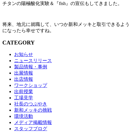
チタンの陽極酸化実験＆『fish』の宣伝もしてきました。
将来、地元に就職して、いつか新和メッキと取引できるよう
になったら幸せですね。
CATEGORY
お知らせ
ニュースリリース
製品情報・事例
出展情報
出店情報
ワークショップ
出前授業
工場見学
社長のつぶやき
新和メッキの挑戦
環境活動
メディア掲載情報
スタッフブログ