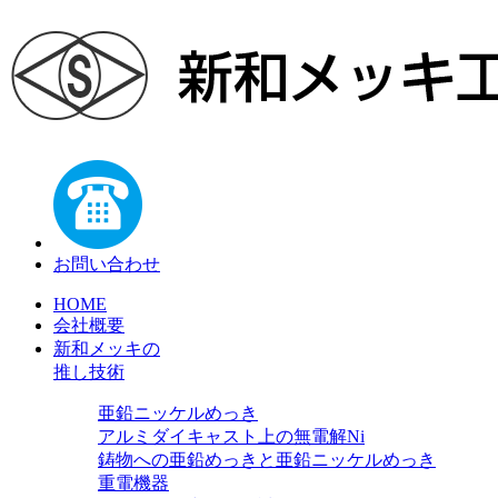
お問い合わせ
HOME
会社概要
新和メッキの
推し技術
亜鉛ニッケルめっき
アルミダイキャスト上の無電解Ni
鋳物への亜鉛めっきと亜鉛ニッケルめっき
重電機器