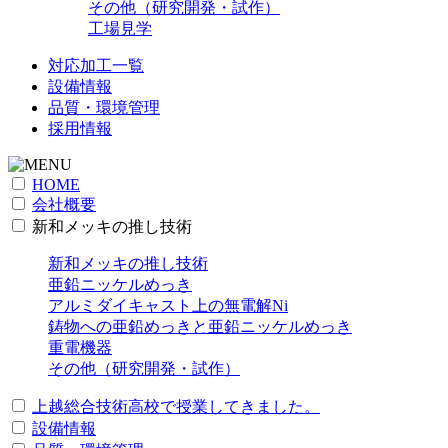
その他（研究開発・試作）
工場見学
対応加工一覧
設備情報
品質・環境管理
採用情報
HOME
会社概要
新和メッキの推し技術
新和メッキの推し技術
亜鉛ニッケルめっき
アルミダイキャスト上の無電解Ni
鋳物への亜鉛めっきと亜鉛ニッケルめっき
重電機器
その他（研究開発・試作）
上越総合技術高校で授業してきました。
設備情報