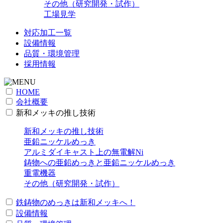
その他（研究開発・試作）
工場見学
対応加工一覧
設備情報
品質・環境管理
採用情報
HOME
会社概要
新和メッキの推し技術
新和メッキの推し技術
亜鉛ニッケルめっき
アルミダイキャスト上の無電解Ni
鋳物への亜鉛めっきと亜鉛ニッケルめっき
重電機器
その他（研究開発・試作）
鉄鋳物のめっきは新和メッキへ！
設備情報