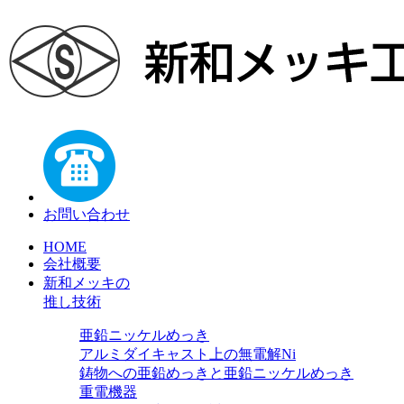
お問い合わせ
HOME
会社概要
新和メッキの
推し技術
亜鉛ニッケルめっき
アルミダイキャスト上の無電解Ni
鋳物への亜鉛めっきと亜鉛ニッケルめっき
重電機器