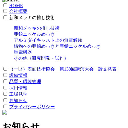
HOME
会社概要
新和メッキの推し技術
新和メッキの推し技術
亜鉛ニッケルめっき
アルミダイキャスト上の無電解Ni
鋳物への亜鉛めっきと亜鉛ニッケルめっき
重電機器
その他（研究開発・試作）
（一財）表面技術協会 第138回講演大会 論文発表
設備情報
品質・環境管理
採用情報
工場見学
お知らせ
プライバシーポリシー
お知らせ