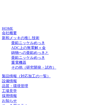
HOME
会社概要
新和メッキの推し技術
亜鉛ニッケルめっき
ADC上の無電解＋金
鋳物への亜鉛めっきと
亜鉛ニッケルめっき
重電機器
その他（研究開発・試作）
製品情報（対応加工の一覧）
設備情報
品質・環境管理
工場見学
採用情報
お知らせ