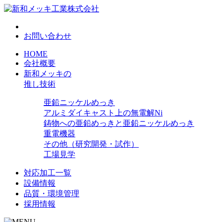
お問い合わせ
HOME
会社概要
新和メッキの
推し技術
亜鉛ニッケルめっき
アルミダイキャスト上の無電解Ni
鋳物への亜鉛めっきと亜鉛ニッケルめっき
重電機器
その他（研究開発・試作）
工場見学
対応加工一覧
設備情報
品質・環境管理
採用情報