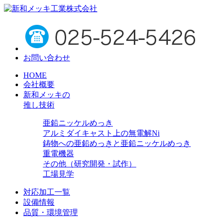
お問い合わせ
HOME
会社概要
新和メッキの
推し技術
亜鉛ニッケルめっき
アルミダイキャスト上の無電解Ni
鋳物への亜鉛めっきと亜鉛ニッケルめっき
重電機器
その他（研究開発・試作）
工場見学
対応加工一覧
設備情報
品質・環境管理