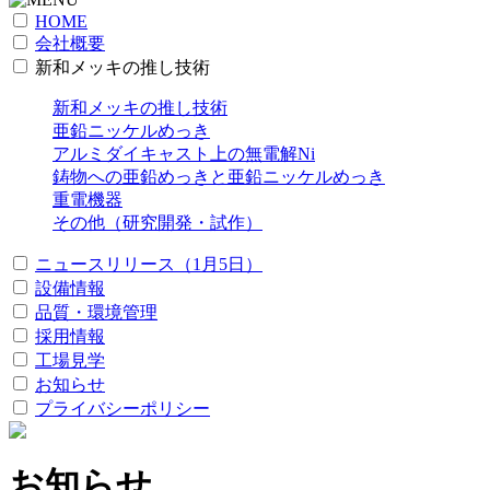
HOME
会社概要
新和メッキの推し技術
新和メッキの推し技術
亜鉛ニッケルめっき
アルミダイキャスト上の無電解Ni
鋳物への亜鉛めっきと亜鉛ニッケルめっき
重電機器
その他（研究開発・試作）
ニュースリリース（1月5日）
設備情報
品質・環境管理
採用情報
工場見学
お知らせ
プライバシーポリシー
お知らせ