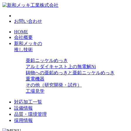
お問い合わせ
HOME
会社概要
新和メッキの
推し技術
亜鉛ニッケルめっき
アルミダイキャスト上の無電解Ni
鋳物への亜鉛めっきと亜鉛ニッケルめっき
重電機器
その他（研究開発・試作）
工場見学
対応加工一覧
設備情報
品質・環境管理
採用情報