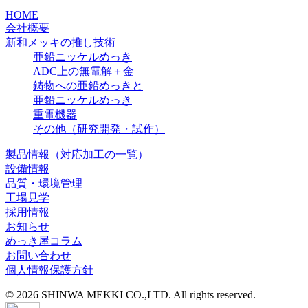
HOME
会社概要
新和メッキの推し技術
亜鉛ニッケルめっき
ADC上の無電解＋金
鋳物への亜鉛めっきと
亜鉛ニッケルめっき
重電機器
その他（研究開発・試作）
製品情報（対応加工の一覧）
設備情報
品質・環境管理
工場見学
採用情報
お知らせ
めっき屋コラム
お問い合わせ
個人情報保護方針
© 2026 SHINWA MEKKI CO.,LTD. All rights reserved.