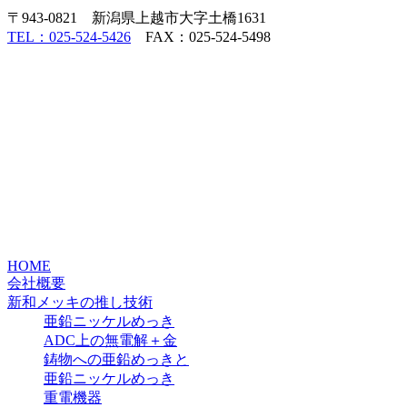
〒943-0821 新潟県上越市大字土橋1631
TEL：025-524-5426
FAX：025-524-5498
HOME
会社概要
新和メッキの推し技術
亜鉛ニッケルめっき
ADC上の無電解＋金
鋳物への亜鉛めっきと
亜鉛ニッケルめっき
重電機器