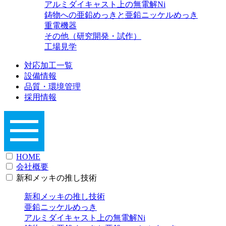
アルミダイキャスト上の無電解Ni
鋳物への亜鉛めっきと亜鉛ニッケルめっき
重電機器
その他（研究開発・試作）
工場見学
対応加工一覧
設備情報
品質・環境管理
採用情報
HOME
会社概要
新和メッキの推し技術
新和メッキの推し技術
亜鉛ニッケルめっき
アルミダイキャスト上の無電解Ni